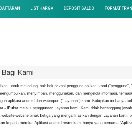
DAFTARAN
LIST HARGA
DEPOSIT SALDO
FORMAT TRAN
g Bagi Kami
ikasi untuk melindungi hak-hak privasi pengguna aplikasi kami ("pengguna", "u
 mengumpulkan, menyimpan, menggunakan, dan mengelola informasi, termasuk
n aplikasi android dan webreport ("Layanan") kami. Kebijakan ini hanya ter
a - iPulsa
melalui penggunaan Layanan kami. Kami tidak bertanggung jawab a
ada website-website pihak ketiga yang mengaffiliasikan dengan Layanan kami,
kan kepada mereka. Aplikasi android resmi kami hanya yang bernama "
Aplik