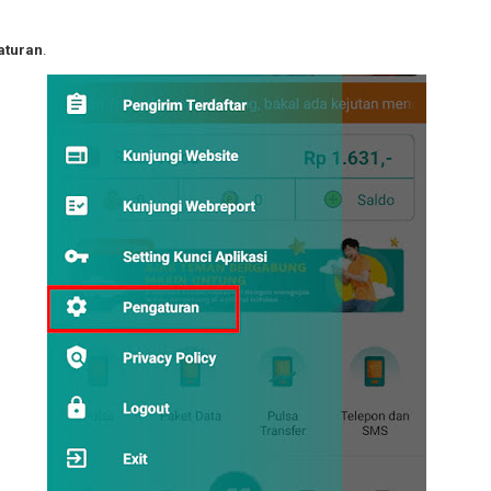
aturan
.