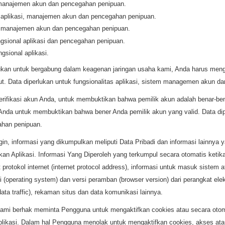
, manajemen akun dan pencegahan penipuan.
 aplikasi, manajemen akun dan pencegahan penipuan.
i, manajemen akun dan pencegahan penipuan.
ngsional aplikasi dan pencegahan penipuan.
ngsional aplikasi.
ukan untuk bergabung dalam keagenan jaringan usaha kami, Anda harus meng
but. Data diperlukan untuk fungsionalitas aplikasi, sistem managemen akun 
rifikasi akun Anda, untuk membuktikan bahwa pemilik akun adalah benar-bena
Anda untuk membuktikan bahwa bener Anda pemilik akun yang valid. Data diper
han penipuan.
gin, informasi yang dikumpulkan meliputi Data Pribadi dan informasi lainnya 
 Aplikasi. Informasi Yang Diperoleh yang terkumpul secara otomatis keti
rotokol internet (internet protocol address), informasi untuk masuk sistem ata
si (operating system) dan versi peramban (browser version) dari perangkat el
data traffic), rekaman situs dan data komunikasi lainnya.
Kami berhak meminta Pengguna untuk mengaktifkan cookies atau secara oto
ikasi. Dalam hal Pengguna menolak untuk mengaktifkan cookies, akses ata