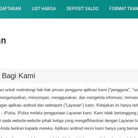
DAFTARAN
LIST HARGA
DEPOSIT SALDO
FORMAT TRAN
an
g Bagi Kami
asi untuk melindungi hak-hak privasi pengguna aplikasi kami ("pengguna", "use
 mengumpulkan, menyimpan, menggunakan, dan mengelola informasi, termasuk
n aplikasi android dan webreport ("Layanan") kami. Kebijakan ini hanya ter
a - iPulsa, iPulsa melalui penggunaan Layanan kami. Kami tidak bertanggung 
eri pada website-website pihak ketiga yang mengaffiliasikan dengan Layanan 
Anda berikan kepada mereka. Aplikasi android resmi kami hanya yang bernam