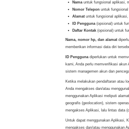
Nama
untuk fungsional aplikasi
Nomor Telepon
untuk fungsional
Alamat
untuk fungsional aplikas
ID Pengguna
(opsional) untuk fu
Daftar Kontak
(opsional) untuk fu
Nama, nomor hp, dan alamat
diperl
memberikan informasi data diri terse
ID Pengguna
diperlukan untuk memve
kami, Anda perlu memverifikasi akun 
sistem managemen akun dan pencega
Ketika melakukan pendaftaran atau lo
Anda mengakses dan/atau menggunakan
menggunakan Aplikasi meliputi alamat p
geografis (geolocation), sistem opera
mengakses Aplikasi, lalu lintas data (
Untuk dapat menggunakan Aplikasi, 
mengakses dan/atau menggunakan Apl