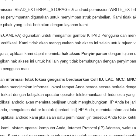
ermission.READ_EXTERNAL_STORAGE & android.permission.WRITE_EXTE
kses penyimpanan digunakan untuk menyimpan struk pembelian. Kami tidak
 pihak yang tidak berkaitan dengan layanan kami.
on.CAMERA) digunakan untuk mengambil gambar KTP/ID Pengguna dan mengu
erifikasi. Kami tidak akan menggunakan hak akses ini selain untuk tujuan ve
guna, aplikasi kami dapat meminta
hak akses Penyimpanan
dengan tujuan u
kan hak akses ini untuk hal lain yang tidak berhubungan dengan penyimpan
un pengguna mau.
kan
informasi letak lokasi geografis berdasarkan Cell ID, LAC, MCC, MNC
id akan mengirimkan informasi lokasi tempat Anda berada secara berkala deng
erkait dengan kebijakan operator-operator telekomunikasi di Indonesia yan
Aplikasi android akan meminta perijinan untuk menghubungkan HP Anda ke ja
Anda, mengakses daftar kontak (contact list) HP Anda, meminta informasi lok
ikasi android kami jika salah satu permintaan ijin tersebut Anda tolak ketika
 kami, sistem operasi komputer Anda, Internet Protocol (IP) Address, waktu a
sistem. Kami dapat menggunakan informasi ini untuk memantau, mengembang