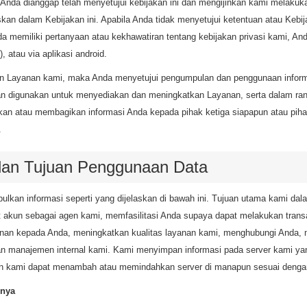
da dianggap telah menyetujui kebijakan ini dan mengijinkan kami melakuka
skan dalam Kebijakan ini. Apabila Anda tidak menyetujui ketentuan atau Kebi
 memiliki pertanyaan atau kekhawatiran tentang kebijakan privasi kami, A
, atau via aplikasi android.
n Layanan kami, maka Anda menyetujui pengumpulan dan penggunaan informa
kan digunakan untuk menyediakan dan meningkatkan Layanan, serta dalam 
an atau membagikan informasi Anda kepada pihak ketiga siapapun atau pih
.
an Tujuan Penggunaan Data
pulkan informasi seperti yang dijelaskan di bawah ini. Tujuan utama kami
t akun sebagai agen kami, memfasilitasi Anda supaya dapat melakukan tra
yanan kepada Anda, meningkatkan kualitas layanan kami, menghubungi Anda
an manajemen internal kami. Kami menyimpan informasi pada server kami ya
 dan kami dapat menambah atau memindahkan server di manapun sesuai denga
nnya