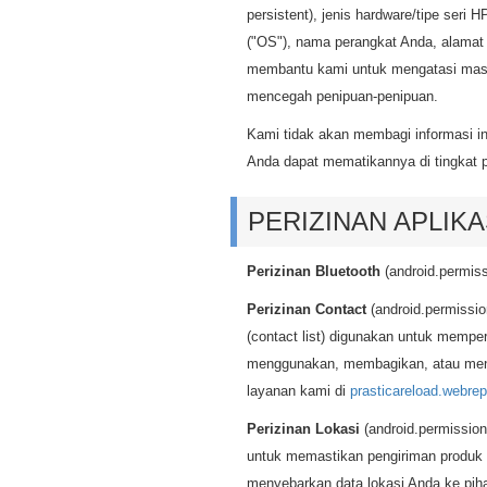
persistent), jenis hardware/tipe seri 
("OS"), nama perangkat Anda, alamat e
membantu kami untuk mengatasi masa
mencegah penipuan-penipuan.
Kami tidak akan membagi informasi ini
Anda dapat mematikannya di tingkat p
PERIZINAN APLIKA
Perizinan Bluetooth
(android.permi
Perizinan Contact
(android.permiss
(contact list) digunakan untuk memp
menggunakan, membagikan, atau menye
layanan kami di
prasticareload.webrepo
Perizinan Lokasi
(android.permissio
untuk memastikan pengiriman produk f
menyebarkan data lokasi Anda ke piha