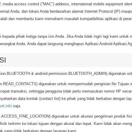
HP, media access control ("MAC") address, international mobile equipment ident
mail Anda, dan lokasi Anda berdasarkan alamat Internet Protocol (IP) maupun
lah dan membantu kami memahami masalah kompatibilitas aplikasi di per
 kepada pihak ketiga tanpa izin Anda. Jika Anda tidak ingin lagi kami untuk
erangkat Anda. Anda dapat langsung menghapus Aplikasi Android Aplikasi Age
SI
ssion.BLUETOOTH & android.permission.BLUETOOTH_ADMIN) digunakan untuk
ion.READ_CONTACTS) digunakan untuk mempermudah pengisian No Tujuan sa
ercepat transaksi, sehingga pengguna tidak perlu memasukan nomor HP secar
barkan data kontak (contact list) ke pihak yang tidak berkaitan dengan la
rt.info
saja.
n.ACCESS_FINE_LOCATION) digunakan untuk akurasi pengiriman produk fisi
isik terkirim ke lokasi tujuan dengan akurat dan tepat. Kami tidak akan me
k yang tidak berkaitan dengan layanan kami.