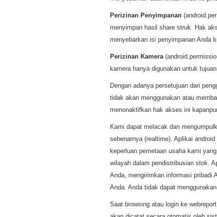
Perizinan Penyimpanan
(android.p
menyimpan hasil share struk. Hak a
menyebarkan isi penyimpanan Anda ke
Perizinan Kamera
(android.permissi
kamera hanya digunakan untuk tujuan v
Dengan adanya persetujuan dari peng
tidak akan menggunakan atau membagi
menonaktifkan hak akses ini kapanp
Kami dapat melacak dan mengumpul
sebenarnya (realtime). Aplikai andro
keperluan pemetaan usaha kami yang t
wilayah dalam pendistribusian stok. 
Anda, mengirimkan informasi pribadi 
Anda. Anda tidak dapat menggunakan apl
Saat browsing atau login ke webreport
akan dicatat secara otomatis oleh 