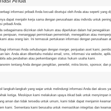
masi Anda
erbagi informasi pribadi Anda kecuali disetujui oleh Anda atau seperti yang di
nnya dapat menjalin kerja sama dengan perusahaan atau individu untuk penin
i pribadi Anda.
a sebagaimana diizinkan oleh hukum atau diperlukan dalam hal penegakkan 
asus penipuan, menanggapi permintaan pemerintah, menegakkan atau memperju
i atau orang lain. Ini termasuk pertukaran informasi dengan perusahaan ata
erbagi informasi Anda sehubungan dengan merger, penjualan aset kami, pembia
an lain. Anda akan diberitahu melalui email, sms, informasi via website, apli
abila ada perubahan atau perkembangan status hukum usaha kami.
anonim tentang Anda dengan pengiklan, penerbit, mitra bisnis, sponsor, dan p
il langkah-langkah yang wajar untuk melindungi informasi Anda dari akses ya
pihak ketiga. Meskipun kami melakukan upaya itikad baik untuk menyimpan 
yang aman dan tidak tersedia untuk umum, kami tidak dapat menjamin keaman
tem kami. Sementara kami berusaha untuk memastikan integritas dan keamana