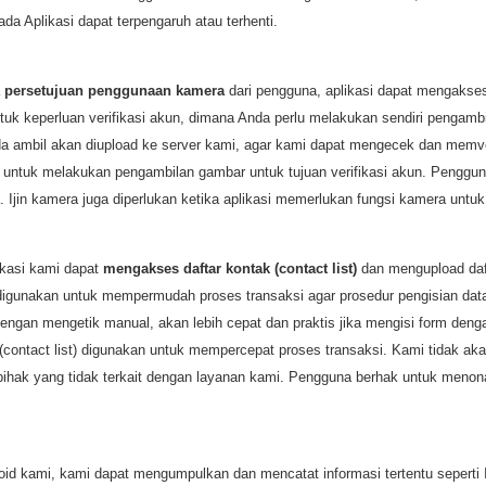
ada Aplikasi dapat terpengaruh atau terhenti.
a
persetujuan penggunaan kamera
dari pengguna, aplikasi dapat mengakse
tuk keperluan verifikasi akun, dimana Anda perlu melakukan sendiri pengamb
nda ambil akan diupload ke server kami, agar kami dapat mengecek dan memve
n untuk melakukan pengambilan gambar untuk tujuan verifikasi akun. Pengguna
Ijin kamera juga diperlukan ketika aplikasi memerlukan fungsi kamera untu
ikasi kami dapat
mengakses daftar kontak (contact list)
dan mengupload daft
 digunakan untuk mempermudah proses transaksi agar prosedur pengisian data
engan mengetik manual, akan lebih cepat dan praktis jika mengisi form denga
(contact list) digunakan untuk mempercepat proses transaksi. Kami tidak 
hak yang tidak terkait dengan layanan kami. Pengguna berhak untuk menonak
id kami, kami dapat mengumpulkan dan mencatat informasi tertentu seperti I